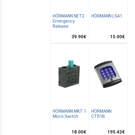
HÖRMANN NET2
HÖRMANN LSA1
Emergency
Release
39.90
€
15.00
€
MUS
AIN
HÖRMANN MKT 1
HÖRMANN
Micro Switch
CTR1B
18.00
€
195.42
€