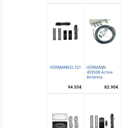
HÖRMANN EL101
HÖRMANN
439508 Active
Antenna
94.55
€
82.90
€