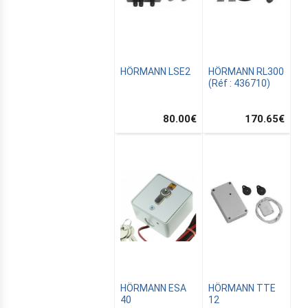
HÖRMANN LSE2
HÖRMANN RL300
(Réf : 436710)
S
80.00
€
170.65
€
ER
C
E
HÖRMANN ESA
HÖRMANN TTE
R
40
12