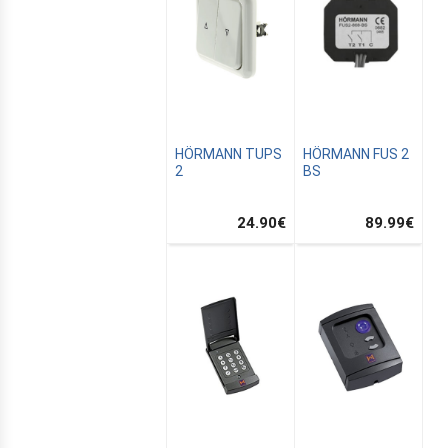
HÖRMANN TUPS
HÖRMANN FUS 2
2
BS
24.90
€
89.99
€
ALTON
TION
SATION