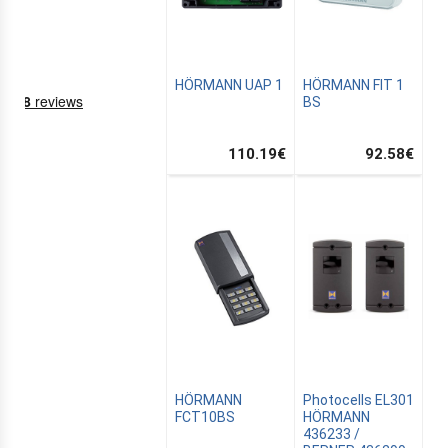
HÖRMANN UAP 1
HÖRMANN FIT 1
BS
110.19
€
92.58
€
NING
EMS
HÖRMANN
Photocells EL301
FCT10BS
HÖRMANN
436233 /