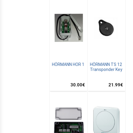
HÖRMANN HOR 1
HÖRMANN TS 12
Transponder Key
30.00
€
21.99
€
E