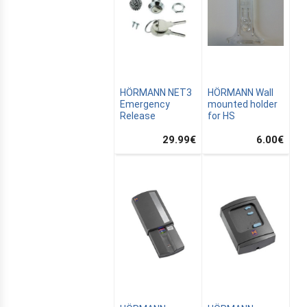
HÖRMANN NET3
HÖRMANN Wall
Emergency
mounted holder
Release
for HS
CANALSAT
29.99
€
6.00
€
OMATION