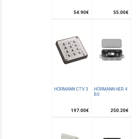
54.90
€
55.00
€
L
N
HÖRMANN CTV 3
HÖRMANN HER 4
BS
197.00
€
250.20
€