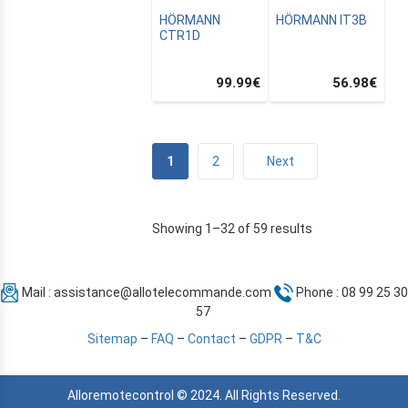
ZATION
HÖRMANN
HÖRMANN IT3B
CTR1D
99.99
€
56.98
€
1
2
Next
Showing 1–32 of 59 results
Mail :
assistance@allotelecommande.com
Phone : 08 99 25 30
57
Sitemap
–
FAQ
–
Contact
–
GDPR
–
T&C
Alloremotecontrol © 2024. All Rights Reserved.