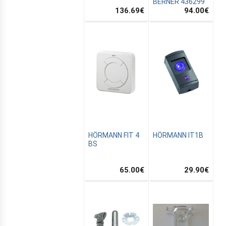
BERNER 436299
136.69
€
94.00
€
HÖRMANN FIT 4
HÖRMANN IT1B
BS
65.00
€
29.90
€